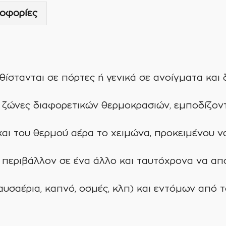
DOOR
οφορίες
AD
1200T
-
H
ποσότητα
θίστανται σε πόρτες ή γενικά σε ανοίγματα και
 ζώνες διαφορετικών θερμοκρασιών, εμποδίζον
και του θερμού αέρα το χειμώνα, προκειμένου ν
περιβάλλον σε ένα άλλο και ταυτόχρονα να απο
υσαέρια, καπνό, οσμές, κλπ) και εντόμων από 