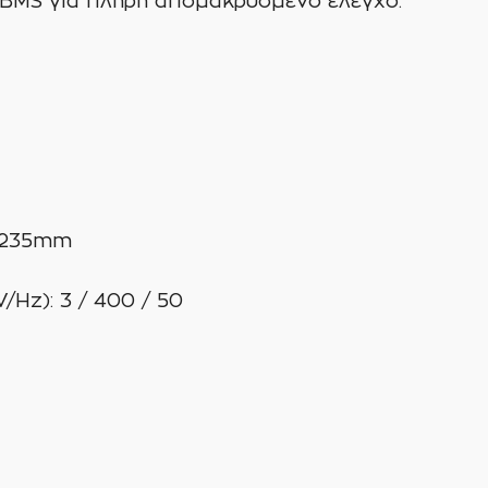
 BMS για πλήρη απομακρυσμένο ελέγχο.
5x235mm
/Hz): 3 / 400 / 50