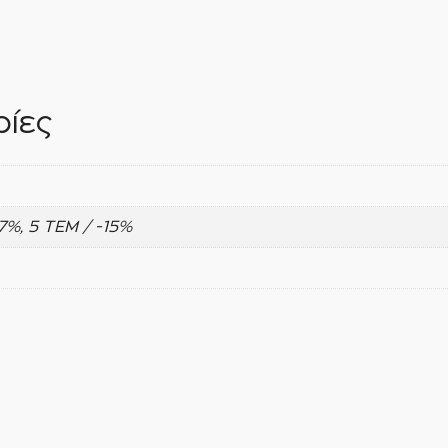
ίες
-7%, 5 ΤΕΜ / -15%