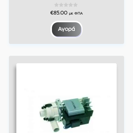
0
€
85.00
με ΦΠΑ
o
u
t
Αγορά
o
f
5