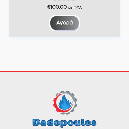
0
€
100.00
με ΦΠΑ
o
u
t
Αγορά
o
f
5