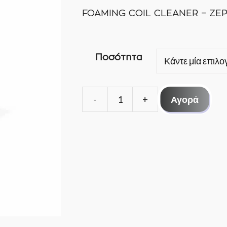
FOAMING COIL CLEANER – ZE
Ποσότητα
Αγορά
FOAMING
COIL
CLEANER
-
ZEP
ποσότητα