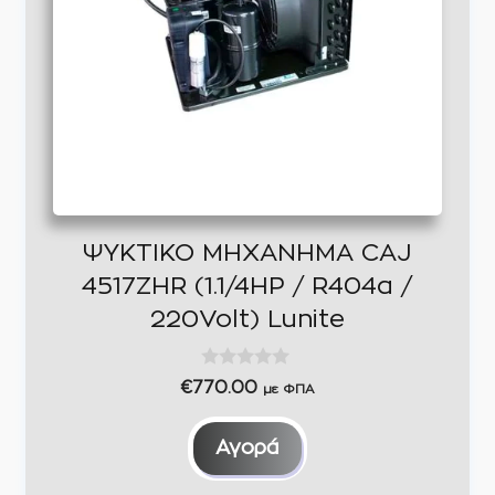
ΨΥΚΤΙΚΟ ΜΗΧΑΝΗΜΑ CAJ
4517ZHR (1.1/4HP / R404a /
220Volt) Lunite
0
€
770.00
με ΦΠΑ
o
u
t
Αγορά
o
f
5