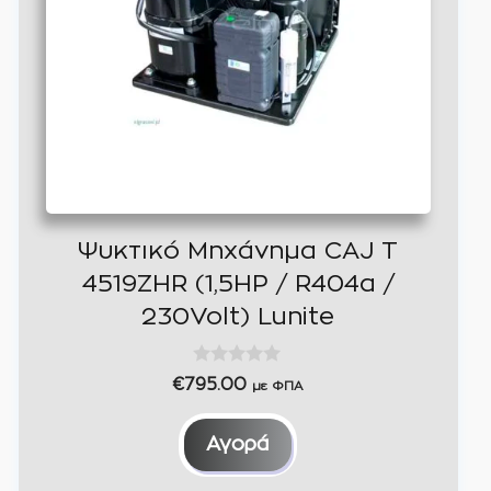
Ψυκτικό Μηχάνημα CAJ T
4519ZHR (1,5HP / R404a /
230Volt) Lunite
0
€
795.00
με ΦΠΑ
o
u
t
Αγορά
o
f
5