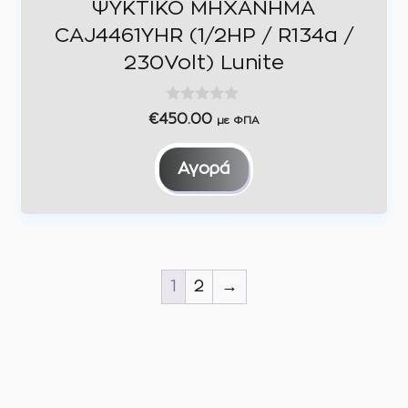
ΨΥΚΤΙΚΟ ΜΗΧΑΝΗΜΑ
CAJ4461YHR (1/2HP / R134a /
230Volt) Lunite
0
€
450.00
με ΦΠΑ
o
u
t
Αγορά
o
f
5
1
2
→