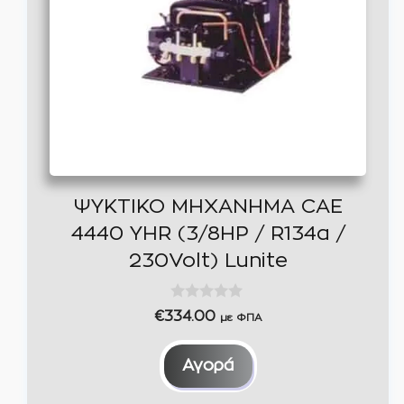
ΨΥΚΤΙΚΟ ΜΗΧΑΝΗΜΑ CAE
4440 YHR (3/8HP / R134a /
230Volt) Lunite
0
€
334.00
με ΦΠΑ
o
u
t
Αγορά
o
f
5