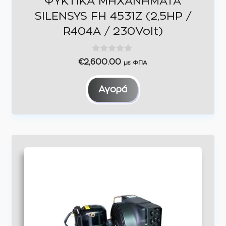
ΨΥΚΤΙΚΑ ΜΗΧΑΝΗΜΑΤΑ
SILENSYS FH 4531Z (2,5HP /
R404A / 230Volt)
0
€
2,600.00
με ΦΠΑ
o
u
t
Αγορά
o
f
5