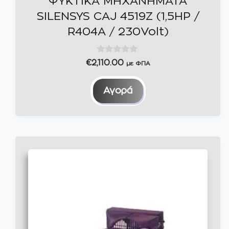
ΨΥΚΤΙΚΑ ΜΗΧΑΝΗΜΑΤΑ
SILENSYS CAJ 4519Z (1,5HP /
R404A / 230Volt)
0
€
2,110.00
με ΦΠΑ
o
u
t
Αγορά
o
f
5