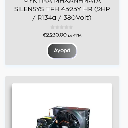
ΨΥΚΤΙΚΑ ΜΗΧΑΝΗΜΑΤΑ
SILENSYS TFH 4525Y HR (2HP
/ R134a / 380Volt)
0
€
2,230.00
με ΦΠΑ
o
u
t
Αγορά
o
f
5