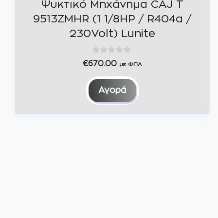
Ψυκτικό Μηχάνημα CAJ T
9513ZMHR (1 1/8HP / R404a /
230Volt) Lunite
0
€
670.00
με ΦΠΑ
o
u
t
Αγορά
o
f
5