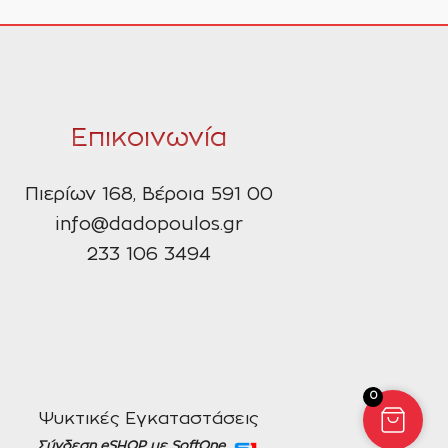
Επικοινωνία
Πιερίων 168, Βέροια 591 00
info@dadopoulos.gr
233 106 3494
0
Ψυκτικές Εγκαταστάσεις
Σύνδεση eSHOP με SoftOne