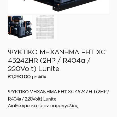
ΨΥΚΤΙΚΟ ΜΗΧΑΝΗΜΑ FHΤ XC
4524ZHR (2HP / R404a /
220Volt) Lunite
€
1,290.00
με ΦΠΑ
ΨΥΚΤΙΚΟ ΜΗΧΑΝΗΜΑ FHΤ XC 4524ZHR (2HP /
R404a / 220Volt) Lunite
Διαθέσιμο κατόπιν παραγγελίας