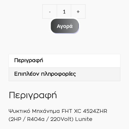
ΨΥΚΤΙΚΟ
ΜΗΧΑΝΗΜΑ
Αγορά
FHΤ
XC
4524ZHR
(2HP
Περιγραφή
/
R404a
Επιπλέον πληροφορίες
/
220Volt)
Περιγραφή
Lunite
ποσότητα
Ψυκτικό Μηχάνημα FHΤ XC 4524ZHR
(2HP / R404a / 220Volt) Lunite