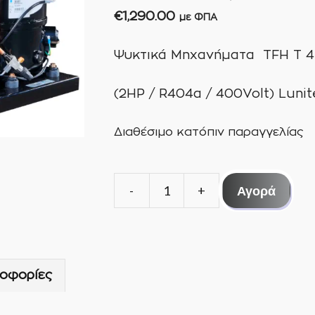
€
1,290.00
με ΦΠΑ
Ψυκτικά Μηχανήματα TFH T 
(2HP / R404a / 400Volt) Lunit
Διαθέσιμο κατόπιν παραγγελίας
Αγορά
Ψυκτικό
Μηχάνημα
TFH
T
οφορίες
4524ZHR
(2HP