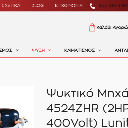
ΣΧΕΤΙΚΑ
BLOG
ΕΠΙΚΟΙΝΩΝΙΑ
233 106 349
Καλάθι Αγορώ
ΙΣΜΟΣ
ΨΥΞΗ
ΚΛΙΜΑΤΙΣΜΟΣ
ΑΝΤΛ
Ψυκτικό Μηχ
4524ZHR (2HP
400Volt) Luni