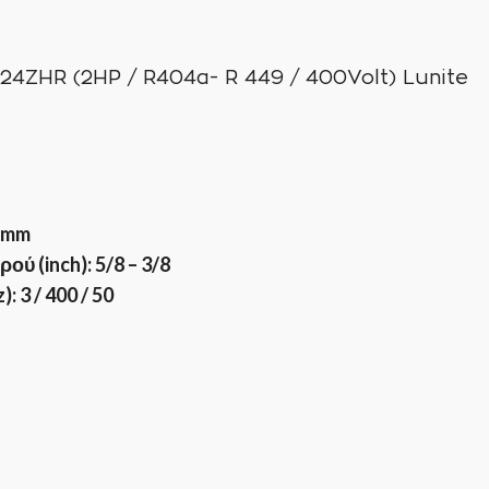
/
R404a
/
4ZHR (2HP / R404a- R 449 / 400Volt) Lunite
400Volt)
Lunite
ποσότητα
9mm
ύ (inch): 5/8 – 3/8
 3 / 400 / 50