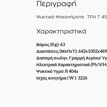
Περιγραφή
Ψυκτικά Μηχανήματα TFH T 452
Χαρακτηριστικά
Βάρος (Kg): 63
Διαστάσεις (ΜxΠxY): 642x1002x46
Διατομή σωλην. Γραμμή Αερίου/ Υγρο
Ηλεκτρικά Χαρακτηριστικά (Ph/V/Hz):
Ψυκτικό Υγρό: R 404a
Ισχύς κινητήρα ( W ): 3226