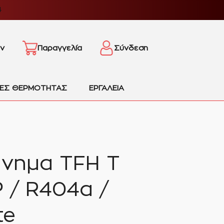
4
ν
Παραγγελία
Σύνδεση
ΙΕΣ ΘΕΡΜΟΤΗΤΑΣ
ΕΡΓΑΛΕΙΑ
άνημα TFH T
 / R404a /
te