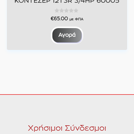
ΚΟΝΤΕΣΕΡ 12Τ3R 3/4HP 60005
0
€
65.00
με ΦΠΑ
o
u
t
Αγορά
o
f
5
Χρήσιμοι Σύνδεσμοι