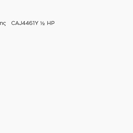
σης CAJ4461Y ½ ΗΡ