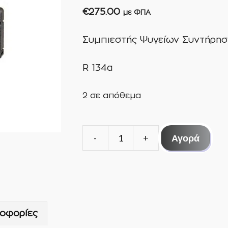
€
275.00
με ΦΠΑ
Συμπιεστής Ψυγείων Συντήρη
R 134a
2 σε απόθεμα
Αγορά
ΣΥΜΠΙΕΣΤΗΣ
ΨΥΓΕΙΩΝ
ΣΥΝΤΗΡΗΣΗΣ
CAJ4461Y
½
οφορίες
ΗΡ