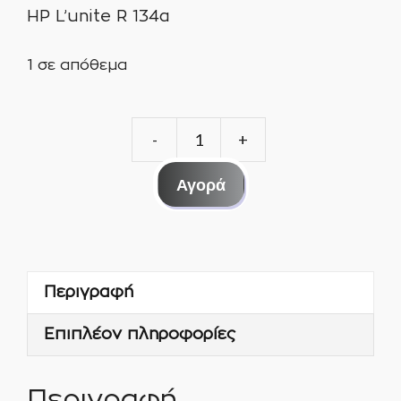
ΗΡ L’unite R 134a
1 σε απόθεμα
ΣΥΜΠΙΕΣΤΗΣ
ΨΥΓΕΙΩΝ
Αγορά
ΣΥΝΤΗΡΗΣΗΣ
CAJ4492Y+V
3/4
ΗΡ
Περιγραφή
Lunite
ποσότητα
Επιπλέον πληροφορίες
Περιγραφή