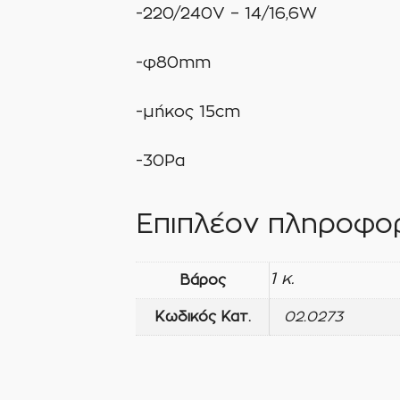
-220/240V – 14/16,6W
-φ80mm
-μήκος 15cm
-30Pa
Επιπλέον πληροφορ
1 κ.
Βάρος
Κωδικός Κατ.
02.0273