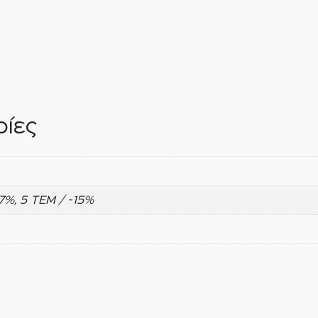
ίες
-7%, 5 ΤΕΜ / -15%