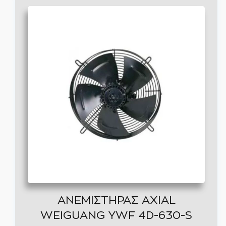
Αυτό
το
προϊόν
έχει
πολλαπλές
παραλλαγές.
Οι
επιλογές
μπορούν
να
επιλεγούν
στη
σελίδα
του
ΑΝΕΜΙΣΤΗΡΑΣ AXIAL
προϊόντος
WEIGUANG YWF 4D-630-S