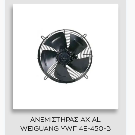
Αυτό
το
προϊόν
έχει
πολλαπλές
παραλλαγές.
Οι
επιλογές
μπορούν
να
επιλεγούν
στη
σελίδα
του
ΑΝΕΜΙΣΤΗΡΑΣ AXIAL
προϊόντος
WEIGUANG YWF 4E-450-B