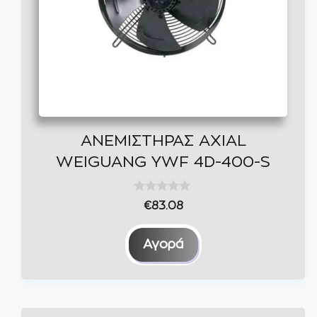
επιλογές
μπορούν
να
επιλεγούν
στη
σελίδα
του
ΑΝΕΜΙΣΤΗΡΑΣ AXIAL
προϊόντος
WEIGUANG YWF 4D-400-S
0
€
83.08
o
u
t
Αγορά
o
f
5