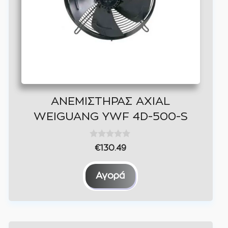
επιλογές
μπορούν
να
επιλεγούν
στη
σελίδα
του
ΑΝΕΜΙΣΤΗΡΑΣ AXIAL
προϊόντος
WEIGUANG YWF 4D-500-S
0
€
130.49
o
u
t
Αγορά
o
f
5