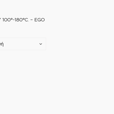
00°-180°C. – EGO