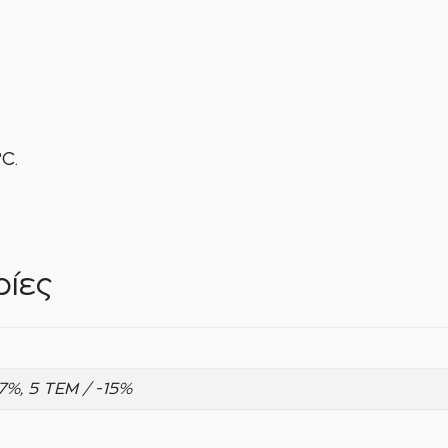
C.
ίες
-7%, 5 ΤΕΜ / -15%