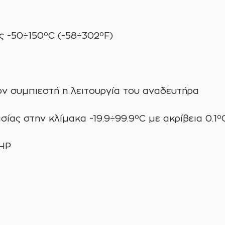
ς -50÷150ºC (-58÷302ºF)
ν συμπιεστή η λειτουργία του αναδευτήρα
ίας στην κλίμακα -19.9÷99.9ºC με ακρίβεια 0.1º
2ΗΡ