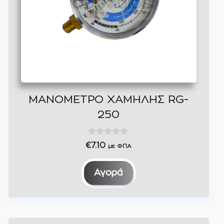
ΜΑΝΟΜΕΤΡΟ ΧΑΜΗΛΗΣ RG-
250
0
€
7.10
με ΦΠΑ
o
u
t
Αγορά
o
f
5