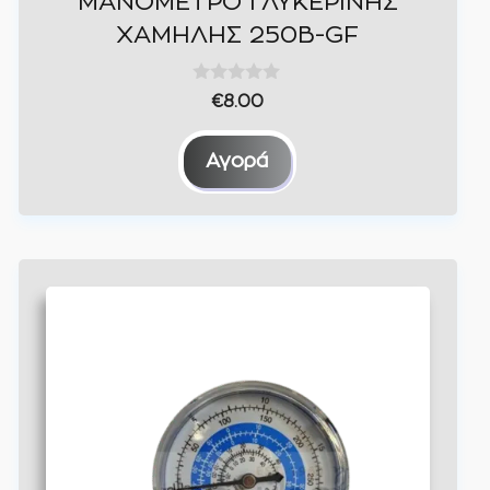
ΜΑΝΟΜΕΤΡΟ ΓΛΥΚΕΡΙΝΗΣ
προϊόντος
ΧΑΜΗΛΗΣ 250Β-GF
0
€
8.00
o
u
t
Αγορά
o
f
5