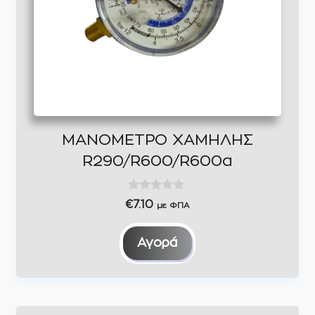
ΜΑΝΟΜΕΤΡΟ ΧΑΜΗΛΗΣ
R290/R600/R600a
0
€
7.10
με ΦΠΑ
o
u
t
Αγορά
o
f
5