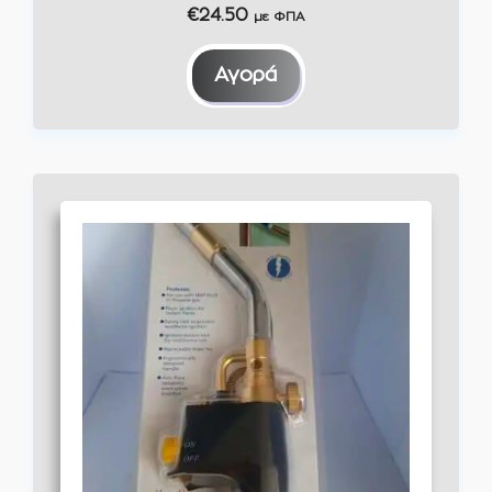
0
€
24.50
με ΦΠΑ
o
u
t
Αγορά
o
f
5