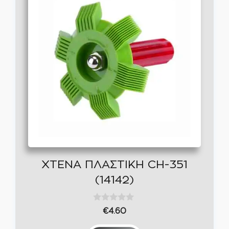
προϊόν
έχει
πολλαπλές
παραλλαγές.
Οι
επιλογές
μπορούν
να
επιλεγούν
στη
σελίδα
ΧΤΕΝΑ ΠΛΑΣΤΙΚΗ CH-351
του
(14142)
προϊόντος
0
€
4.60
o
u