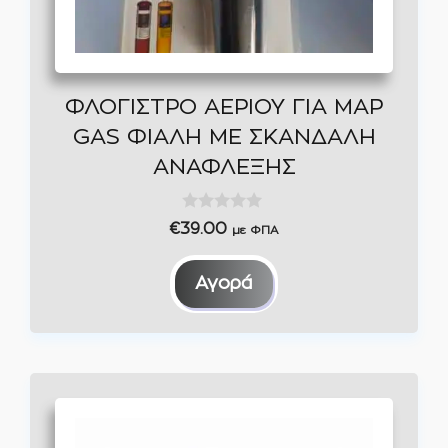
ΦΛΟΓΙΣΤΡΟ ΑΕΡΙΟΥ ΓΙΑ MAP
GAS ΦΙΑΛΗ ΜΕ ΣΚΑΝΔΑΛΗ
ΑΝΑΦΛΕΞΗΣ
0
€
39.00
με ΦΠΑ
o
u
t
Αγορά
o
f
5
Αυτό
το