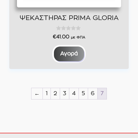
ΨΕΚΑΣΤΗΡΑΣ PRIMA GLORIA
0
€
41.00
με ΦΠΑ
o
u
t
Αγορά
o
f
5
←
1
2
3
4
5
6
7