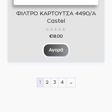
στη
σελίδα
ΦΙΛΤΡΟ ΚΑΡΤΟΥΤΣΑ 4490/A
του
Castel
προϊόντος
0
€
18.00
o
u
t
Αγορά
o
f
5
1
2
3
4
→