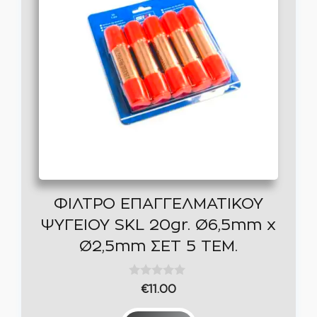
έχει
πολλαπλές
παραλλαγές.
Οι
επιλογές
μπορούν
να
επιλεγούν
στη
σελίδα
ΦΙΛΤΡΟ ΕΠΑΓΓΕΛΜΑΤΙΚΟΥ
του
ΨΥΓΕΙΟΥ SKL 20gr. Ø6,5mm x
προϊόντος
Ø2,5mm ΣΕΤ 5 ΤΕΜ.
0
€
11.00
o
u