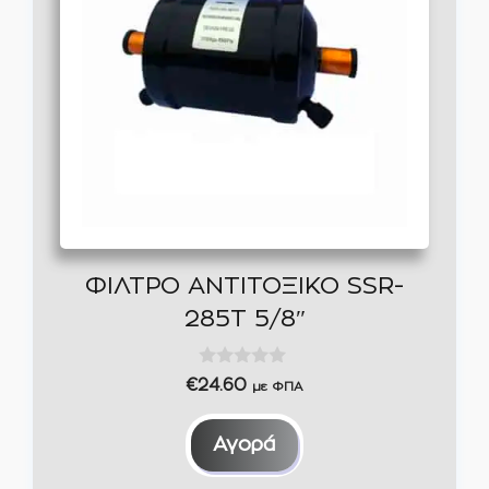
ΦΙΛΤΡΟ ΑΝΤΙΤΟΞΙΚΟ SSR-
285T 5/8″
0
€
24.60
με ΦΠΑ
o
u
t
Αγορά
o
f
5