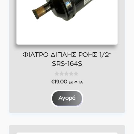
ΦΙΛΤΡΟ ΔΙΠΛΗΣ ΡΟΗΣ 1/2″
SRS-164S
0
€
19.00
με ΦΠΑ
o
u
t
Αγορά
o
f
5