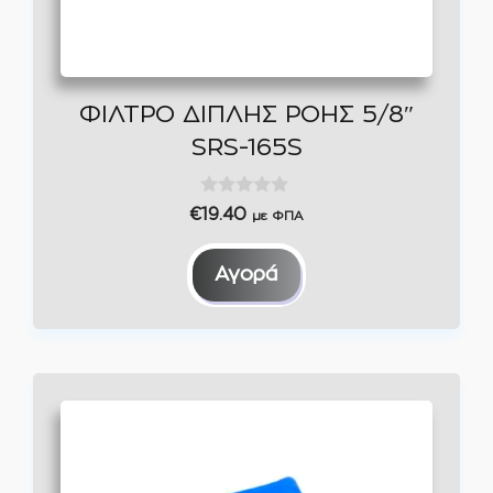
ΦΙΛΤΡΟ ΔΙΠΛΗΣ ΡΟΗΣ 5/8″
SRS-165S
0
€
19.40
με ΦΠΑ
o
u
t
Αγορά
o
f
5
Αυτό
το
προϊόν