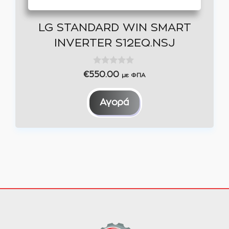
LG STANDARD WIN SMART
INVERTER S12EQ.NSJ
0
€
550.00
με ΦΠΑ
o
u
t
Αγορά
o
f
5