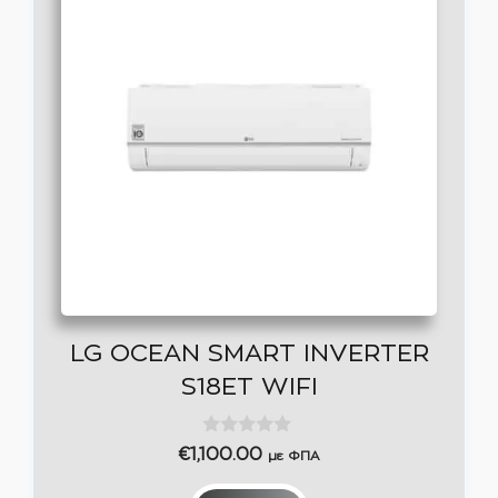
LG OCEAN SMART INVERTER
S18ET WIFI
0
€
1,100.00
με ΦΠΑ
o
u