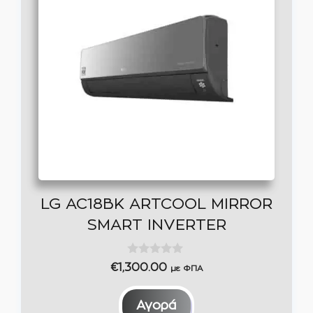
LG AC18BK ARTCOOL MIRROR
SMART INVERTER
0
€
1,300.00
με ΦΠΑ
o
u
t
Αγορά
o