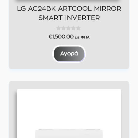
LG AC24BK ARTCOOL MIRROR
SMART INVERTER
0
€
1,500.00
με ΦΠΑ
o
u
t
Αγορά
o
f
5