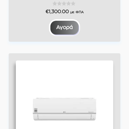
0
€
1,300.00
με ΦΠΑ
o
u
t
Αγορά
o
f
5