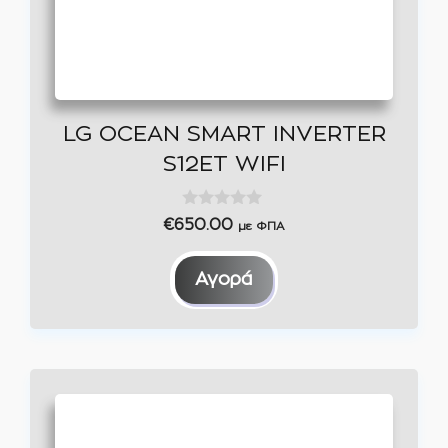
LG OCEAN SMART INVERTER
S12ET WIFI
0
€
650.00
με ΦΠΑ
o
u
t
Αγορά
o
f
5