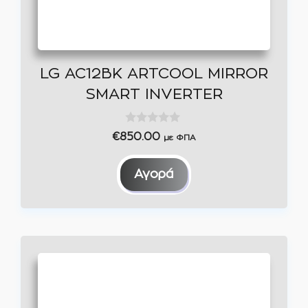
LG AC12BK ARTCOOL MIRROR
SMART INVERTER
0
€
850.00
με ΦΠΑ
o
u
t
Αγορά
o
f
5