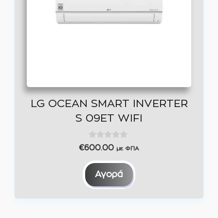
LG OCEAN SMART INVERTER
S 09ET WIFI
0
€
600.00
με ΦΠΑ
o
u
t
Αγορά
o
f
5