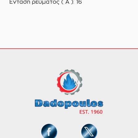
Ενταση ρεύματος ( Α ): 16