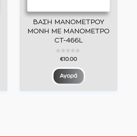
μπορούν
να
επιλεγούν
ΒΑΣΗ ΜΑΝΟΜΕΤΡΟΥ
στη
ΜΟΝΗ ΜΕ ΜΑΝΟΜΕΤΡΟ
σελίδα
CT-466L
του
προϊόντος
0
€
10.00
o
u
t
Αγορά
o
f
5