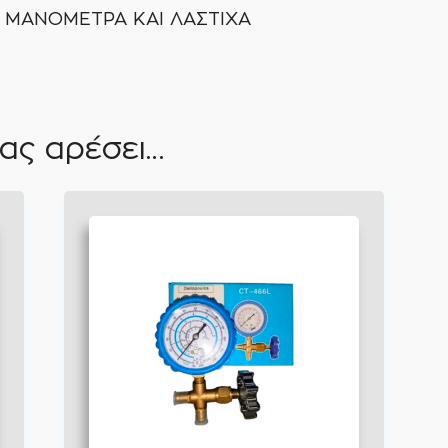
 ΜΑΝΟΜΕΤΡΑ ΚΑΙ ΛΑΣΤΙΧΑ
ας αρέσει…
Αυτό
το
προϊόν
έχει
πολλαπλές
παραλλαγές.
Οι
επιλογές