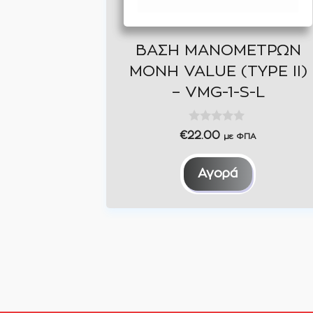
ΒΑΣΗ ΜΑΝΟΜΕΤΡΩΝ
ΜΟΝΗ VALUE (TYPE II)
– VMG-1-S-L
0
€
22.00
με ΦΠΑ
o
u
t
Αγορά
o
f
5