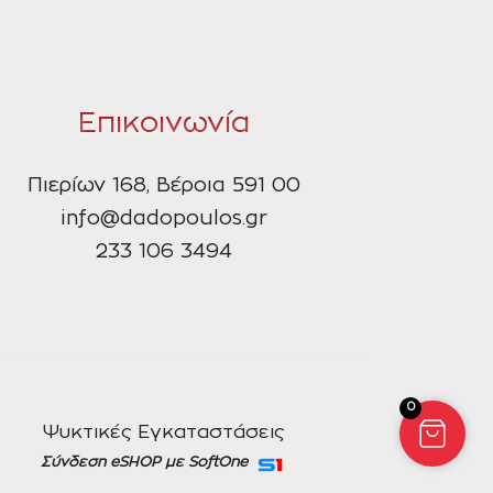
Επικοινωνία
Πιερίων 168, Βέροια 591 00
info@dadopoulos.gr
233 106 3494
0
Ψυκτικές Εγκαταστάσεις
Σύνδεση eSHOP με SoftOne