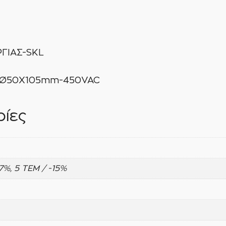
ΓΙΑΣ-SKL
ς: Ø50X105mm-450VAC
ίες
-7%, 5 ΤΕΜ / -15%